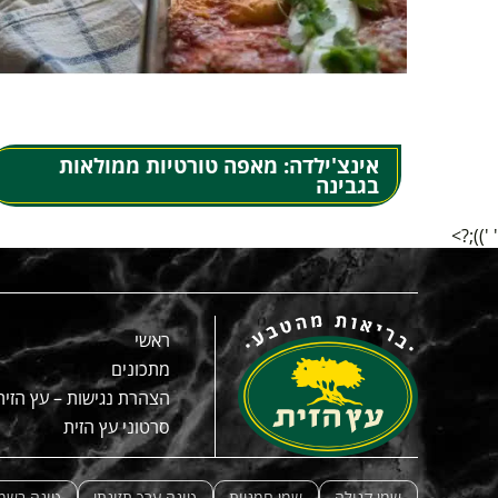
אינצ'ילדה: מאפה טורטיות ממולאות
בגבינה
' '));?>
ראשי
מתכונים
הצהרת נגישות – עץ הזית
סרטוני עץ הזית
שמן קנולה
שמן חמניות
טונה ערך תזונתי
טונה בשמן