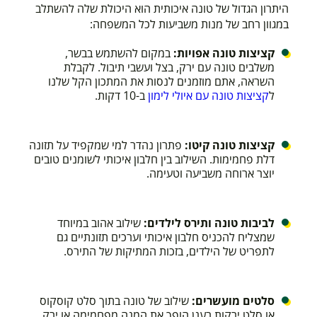
היתרון הגדול של טונה איכותית הוא היכולת שלה להשתלב
במגוון רחב של מנות משביעות לכל המשפחה:
קציצות טונה אפויות:
במקום להשתמש בבשר,
משלבים טונה עם ירק, בצל ועשבי תיבול.
לקבלת
השראה, אתם מוזמנים לנסות את המתכון הקל שלנו
ל
קציצות טונה עם איולי לימון
ב-10 דקות
.
קציצות טונה קיטו:
פתרון נהדר למי שמקפיד על תזונה
דלת פחמימות. השילוב בין חלבון איכותי לשומנים טובים
יוצר ארוחה משביעה וטעימה.
לביבות טונה ותירס לילדים:
שילוב אהוב במיוחד
שמצליח להכניס חלבון איכותי וערכים תזונתיים גם
לתפריט של הילדים, בזכות המתיקות של התירס.
סלטים מועשרים:
שילוב של טונה בתוך סלט קוסקוס
או סלט ירקות רענן הופך את המנה מפחמימה או ירק