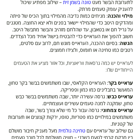
לתערובת הבשר מעט
טונה בשמן זית
– שילוב מפתיע שיכול
להעניק עומק טעמים מרתק.
מילוי והכנה
: מניחים כמות נדיבה מהמילוי בתוך הכיס של פיתה
ומהדקים היטב כדי שהמילוי יישאר בפנים ולא יצא החוצה. מטגנים
על גריל חם או בטאבון, עד שהלחם מזהיב והבשר מתבשל היטב.
חשוב להפוך את העראייס כדי להבטיח בישול אחיד מכל הצדדים.
הגשה
: בסיום ההכנה, העראייס מוגש חם, לרוב עם סלטים,
רטבים כמו טחינה או חומוס, ולצידו חמוצים.
לעראייס יש כמה גרסאות ווריאציות, וכל אזור מציע את הטעמים
הייחודיים שלו:
עראייס בקר
: העראייס הקלאסי, שבו משתמשים בבשר בקר טחון,
המועשר בתבלינים כמו כמון ופפריקה.
עראייס כבש
: גרסה עשירה יותר, שבה משתמשים בבשר כבש
טחון, שמקנה למנה טעמים עשירים ועוצמתיים.
עראייס צמחוני
: גרסה עבור כל מי שלא צורך בשר, שבה
משתמשים במילויים כמו פטריות, טופו, ירקות קצוצים או תערובות
של קטניות.
גם שילוב של עראייס עם
טחינה גולמית
מעל מעניק חיבור מושלם
בין מרקם קרמי לטעם בשרני – חוויה מושלמת לכל חובב טעמים