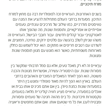
מזרח תיכוניים.
בשנים האחרונות, העראייס זכה לפופולריות רבה גם מחוץ למזרח
התיכון. מסעדות ברחבי העולם מתחילות להציע את המנה עם
טוויסטים מודרניים, כמו שילוב של מרכיבים עונתיים, טעמים
אסייתיים או אמריקאיים, ותוספות שונות, מה שהופך אותו
לאטרקטיבי עבור קהלים חדשים. עבור חובבי הבישול, העראייס זה
משהו שניתן לשלב בהגשה עם סלטים ירוקים, טחינה, חמוצים, או
לשדרגו עם רטבים חריפים או מתוקים. הוא יכול לשמש גם כחלק
מארוחות משפחתיות, כאשר הוא מוגש עם מגוון תוספות שונות
ומגוונות.
עַרָאייס זה לא רק מאכל טעים, אלא גם סמל תרבותי שמקשר בין
מסורות שונות. עם היסטוריה עשירה, אפשרויות מגוונות והכנה
פשוטה, הוא הפך לאחד המאכלים המוכרים והאהובים ברחבי
העולם. בארץ הוא הפך להיות מאוד פופולרי ומוגש בין היתר
במסעדות שונות כמנת פיוז'ן. בין אם אתם מכינים אותו בבית או
אוכלים במסעדה, עראייס מציע חוויה קולינרית מלאה בטעמים,
טקסטורות וזיכרונות. כל ביס מהווה חגיגה של טעמים ומסורות,
ומבטיח לענג את כל מי שטועם אותו. ואם אתם מחפשים וריאציה