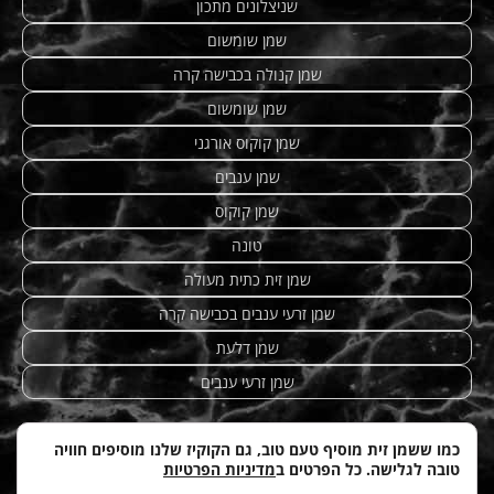
שניצלונים מתכון
שמן שומשום
שמן קנולה בכבישה קרה
שמן שומשום
שמן קוקוס אורגני
שמן ענבים
שמן קוקוס
טונה
שמן זית כתית מעולה
שמן זרעי ענבים בכבישה קרה
שמן דלעת
שמן זרעי ענבים
כמו ששמן זית מוסיף טעם טוב, גם הקוקיז שלנו מוסיפים חוויה
טובה לגלישה. כל הפרטים ב
מדיניות הפרטיות
מתכונים מנצחים
|
טחינה
| etzhazait –
שמן זית איכותי
|