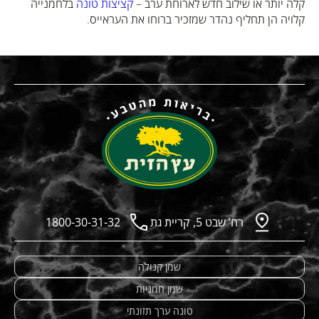
קלה יותר או שילוב חדש לארוחת ערב –
קציצות טונה
בלחמנייה
קלויה הן תחליף נהדר שמזכיר ברוחו את העראייס.
רח’ שבט 5, קריית גת
1800-30-31-32
שמן קנולה
שמן חמניות
טונה ערך תזונתי