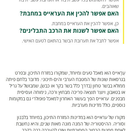
שאוהבים.
האם אפשר להכין את העראייס במחבת?
כן, אפשר להכין את העראייס במחבת.
האם אפשר לשנות את הרכב התבלינים?
אפשר לתבל את תערובת הבשר בהתאם לטעם האישי.
עַרָאייס הוא מאכל טעים ומיוחד, שמקורו במזרח התיכון, ובפרט
בגרסאות שונות של המטבח הערבי והים-תיכוני. מדובר בלחם פיתה
ממולא בבשר טחון (בדרך כלל בשר בקר או כבש), שמבושל על גריל
או בטאבון, ויוצר תוצאה פריכה מבחוץ ורכה, נימוחה ועסיסית
מבפנים. עראייס הפך בעשור האחרון למאכל פופולרי גם במקומות
נוספים, כולל מדינות מערביות.
מקורו של עראייס הוא במדינות המזרח התיכון, במיוחד בלבנון
וסוריה. ההיסטוריה של המנה מונה מאות שנים, והיא נחשבת
לאחת ממנות הרחוב המסורתיות שזכו להערכה רבה בקרב