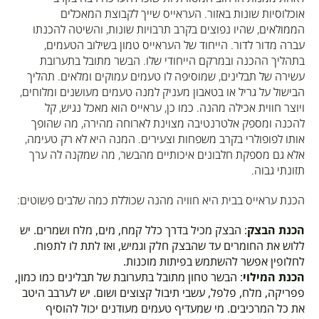
אוכלוסיות שונות באזור. העראייס שייך לקבוצת המאכלים
הממולאים, שהיו נפוצים בקרב תרבויות שונות, והשיטה להכנתו
עברה מדור לדור. הייחוד של העראייס טמון בשילוב הטעמים,
בתהליך ההכנה ובמרקם הייחודי שלו. הבשר מתובל בתערובת
עשירה של תבלינים, שמוסיפה לו טעמים עמוקים ומלאים. תהליך
הבישול על גריל או בטאבון מעניק למנה טעמים מעושנים ומלוחים,
ויוצר חווית אכילה מהנה. כמו כן, עראייס הוא מאכל נגיש, קל
להכנה ומספק אלטרנטיבה מצוינת לארוחה מהירה, מה שהופך
אותו לפופולרי בקרב משפחות וצעירים. המנה היא לא רק טעימה,
אלא גם מספקת חלבונים איכותיים מהבשר, מה שמקנה לה ערך
תזונתי גבוה.
הכנת עראייס בבית היא חוויה מהנה שכוללת כמה שלבים פשוטים:
הכנת הבצק
: הבצק מכיל בדרך כלל קמח, מים, מלח ושמרים. יש
ללוש את החומרים עד שהבצק חלק וגמיש, ואז לתת לו לתפוח.
לחלופין אפשר להשתמש בפיתות מוכנות.
הכנת המילוי
: הבשר טחון מתובל בתערובת של תבלינים כמו כמון,
פפריקה, מלח, פלפל, עשבי תיבול קצוצים ושום. יש לערבב היטב
את כל המרכיבים. מי שמעדיף טעמים מעודנים יכול להוסיף