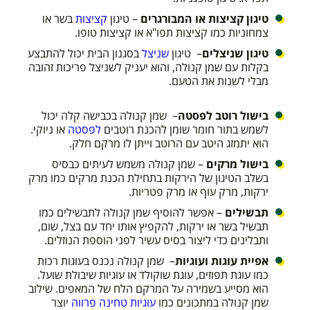
טיגון קציצות או המבורגרים
– טיגון
קציצות
בשר או
צמחוניות כמו קציצות תפו"א או קציצות טופו.
טיגון שניצלים
– טיגון
שניצל
בסגנון הבית יכול להתבצע
בקלות עם שמן קנולה, והוא יעניק לשניצל פריכות זהובה
מבלי לשנות את הטעם.
בישול רוטב לפסטה
– שמן קנולה בכבישה קלה יכול
לשמש בתור חומר שומן להכנת רוטבים
לפסטה
או ניוקי.
הוא יתמזג היטב עם הרוטב וייתן לו מרקם חלק.
בישול מרקים
– שמן קנולה משמש לעיתים כבסיס
בשלב הטיגון של הירקות בתחילת הכנת מרקים כמו מרק
ירקות, מרק עוף או מרק פטריות.
תבשילים
– אפשר להוסיף שמן קנולה לתבשילים כמו
תבשיל בשר או ירקות, להקפיץ אותו יחד עם בצל, שום,
ותבלינים כדי ליצור בסיס עשיר לפני הוספת הנוזלים.
אפיית עוגות ועוגיות
– שמן קנולה נכנס בעוגות רכות
כמו עוגת תפוזים, עוגת שוקולד או עוגיות שיבולת שועל.
הוא מסייע בשמירה על המרקם הלח של המאפים. שילוב
שמן קנולה במתכונים כמו
עוגיות טחינה פרווה
יוצר