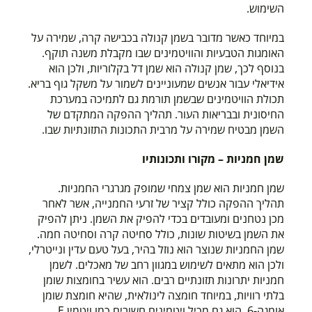
השימוש.
במיוחד כאשר מדובר בשמן קנולה בכבישה קרה, שמירה על
האומגות הטבעיות והוויטמינים שבו מקבלת משנה תוקף.
בנוסף לכך, שמן קנולה הוא שמן דל בקלוריות, ולכן הוא
אידיאלי עבור אנשים שמעוניינים לשמור על משקל גוף בריא.
תכולת הוויטמינים שבשמן תורמת גם לתמיכה במערכת
החיסונית ובבריאות העור. תהליך ההפקה המתקדם של
השמן מבטיח שמירה על מרבית התכונות התזונתיות שבו.
שמן חמניות – מקורו ותכונותיו
שמן חמניות הוא שמן צמחי שמופק מגרגרי החמניות.
תהליך ההפקה כולל קציר של זרעי החמנייה, אשר לאחר
מכן נטחנים ומעובדים בכדי להפיק את השמן. ניתן להפיק
את השמן בשיטות שונות, כולל סחיטה קרה וסחיטה חמה.
שמן החמניות שנוצר הוא נוזל בהיר, בעל טעם עדין ונייטרלי,
ולכן הוא מתאים לשימוש במגוון רחב של מאכלים. לשמן
חמניות יתרונות תזונתיים רבים. הוא עשיר בחומצות שומן
בלתי רוויות, במיוחד חומצה לינולאית, שהיא חומצת שומן
אומגה-6. הוא גם מכיל ויטמינים חשובים כמו ויטמין E