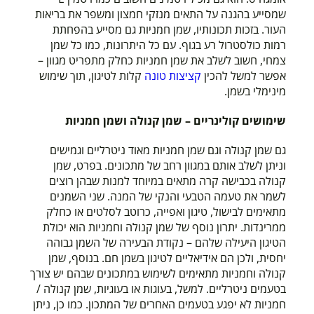
שמסייע בהגנה על התאים מנזקי חמצון ומשפר את בריאות
העור. בזכות תכונותיו, שמן חמניות גם מסייע בהפחתת
רמות כולסטרול רע בגוף. עם כל היתרונות, כמו כל שמן
צמחי, חשוב לשלב את שמן חמניות כחלק מתפריט מגוון –
אפשר למשל להכין
קציצות טונה
קלות לטיגון, תוך שימוש
מינימלי בשמן.
שימושים קולינריים – שמן קנולה ושמן חמניות
גם שמן קנולה וגם שמן חמניות מאוד ניטרליים וגמישים
וניתן לשלב אותם במגוון רחב של מתכונים. בפרט, שמן
קנולה בכבישה קרה מתאים במיוחד למנות שבהן רוצים
לשמר את טעמה הטבעי והנקי של המנה. שני השמנים
מתאימים לבישול, טיגון ואפייה, כרוטב לסלטים או כחלק
ממרינדות. יתרון נוסף של שמן קנולה וחמניות הוא יכולת
הטיגון היעילה שלהם – נקודת הבעירה של השמן גבוהה
יחסית, ולכן הם אידיאליים לטיגון בשמן חם. בנוסף, שמן
קנולה וחמניות מתאימים לשימוש במתכונים שבהם יש צורך
בטעמים ניטרליים. למשל, בעוגות או בעוגיות, שמן קנולה /
חמניות לא יפגע בטעמים האחרים של המתכון. כמו כן, ניתן