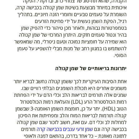
הקנולה, שהוא תת-סוג של צמחי כרוב וברוקולי. הפקה
איכותית במיוחד מבוצעת בשיטת שמן קנולה בכבישה קרה,
השומרת על טעמים טבעיים וחומרי הזנה חיוניים. בתהליך
רגיל, הפקת השמן נעשית על ידי סחיטת הזרעים
בטמפרטורות גבוהות, ולאחר מכן טיהור כדי להפיק שמן
בהיר ונטול טעמים חזקים. היתרון המרכזי של שמן קנולה
הוא שמירה על חומציות נמוכה וטעם ניטרלי, מה שמאפשר
להשתמש בו במגוון רחב של מנות מבלי להשפיע על טעמן
הסופי.
יתרונות בריאותיים של שמן קנולה
אחת הסיבות העיקריות לכך ששמן קנולה נחשב לבריא יותר
משמנים אחרים היא תכולת השומנים הבלתי רוויים שבו.
שמנים אלה תורמים לבריאות הלב וכלי הדם על ידי הפחתת
רמות הכולסטרול הרע (LDL) והעלאת רמות הכולסטרול
הטוב (HDL). יתר על כן, חומצות השומן האומגה-3 שבשמן
קנולה תורמות לבריאות המוח והלב ומפחיתות את הסיכון
למחלות לב וכלי דם. עם זאת, חשוב לזכור שגם שמן קנולה
בכבישה קרה וגם
שמן זרעי ענבים בכבישה קרה
תורמים
לתזונה מאוזנת – כל אחד בדרכו, בהתאם למנה ולאופי