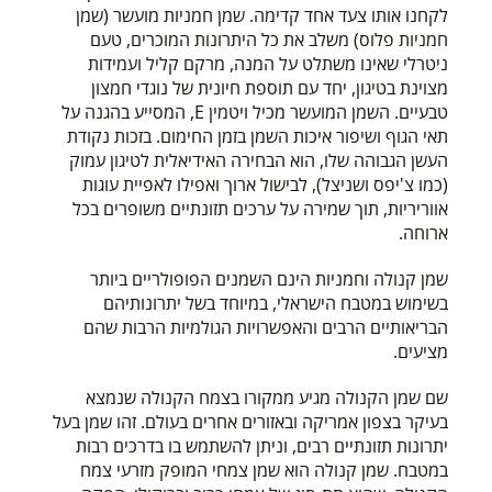
לקחנו אותו צעד אחד קדימה. שמן חמניות מועשר (שמן
חמניות פלוס) משלב את כל היתרונות המוכרים, טעם
ניטרלי שאינו משתלט על המנה, מרקם קליל ועמידות
מצוינת בטיגון, יחד עם תוספת חיונית של נוגדי חמצון
טבעיים. השמן המועשר מכיל ויטמין E, המסייע בהגנה על
תאי הגוף ושיפור איכות השמן בזמן החימום. בזכות נקודת
העשן הגבוהה שלו, הוא הבחירה האידיאלית לטיגון עמוק
(כמו צ'יפס ושניצל), לבישול ארוך ואפילו לאפיית עוגות
אווריריות, תוך שמירה על ערכים תזונתיים משופרים בכל
ארוחה.
שמן קנולה וחמניות הינם השמנים הפופולריים ביותר
בשימוש במטבח הישראלי, במיוחד בשל יתרונותיהם
הבריאותיים הרבים והאפשרויות הגולמיות הרבות שהם
מציעים.
שם שמן הקנולה מגיע ממקורו בצמח הקנולה שנמצא
בעיקר בצפון אמריקה ובאזורים אחרים בעולם. זהו שמן בעל
יתרונות תזונתיים רבים, וניתן להשתמש בו בדרכים רבות
במטבח. שמן קנולה הוא שמן צמחי המופק מזרעי צמח