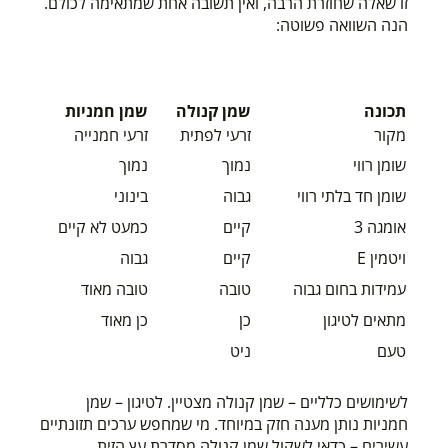
זו שאלה שחוזרת הרבה, ואין תשובה אחת שמתאימה לכולם.
הנה השוואה פשוטה:
תכונה
שמן קנולה
שמן חמניות
מקור
זרעי לפתית
זרעי חמנייה
שומן רווי
נמוך
נמוך
שומן חד בלתי רווי
גבוה
בינוני
אומגה 3
קיים
כמעט לא קיים
ויטמין E
קיים
גבוה
עמידות בחום גבוה
טובה
טובה מאוד
מתאים לטיגון
כן
כן מאוד
טעם
ניט
לשימושים כלליים – שמן קנולה מצטיין. לטיגון – שמן
חמניות נותן מענה חזק במיוחד. מי שמחפש ערכים תזונתיים
עשירים – כדאי לשקול שמן קנולה מסדרת עץ הזית