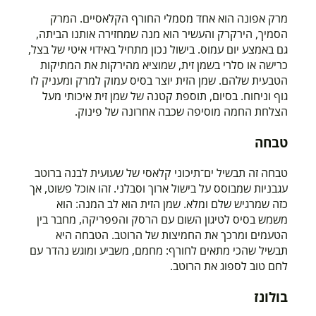
מרק אפונה הוא אחד מסמלי החורף הקלאסיים. המרק
הסמיך, הירקרק והעשיר הוא מנה שמחזירה אותנו הביתה,
גם באמצע יום עמוס. בישול נכון מתחיל באידוי איטי של בצל,
כרישה או סלרי בשמן זית, שמוציא מהירקות את המתיקות
הטבעית שלהם. שמן הזית יוצר בסיס עמוק למרק ומעניק לו
גוף וניחוח. בסיום, תוספת קטנה של שמן זית איכותי מעל
הצלחת החמה מוסיפה שכבה אחרונה של פינוק.
טבחה
טבחה זה תבשיל ים־תיכוני קלאסי של שעועית לבנה ברוטב
עגבניות שמבוסס על בישול ארוך וסבלני. זהו אוכל פשוט, אך
כזה שמרגיש שלם ומלא. שמן הזית הוא לב המנה: הוא
משמש בסיס לטיגון השום עם הרסק והפפריקה, מחבר בין
הטעמים ומרכך את החמיצות של הרוטב. הטבחה היא
תבשיל שהכי מתאים לחורף: מחמם, משביע ומוגש נהדר עם
לחם טוב לספוג את הרוטב.
בולונז