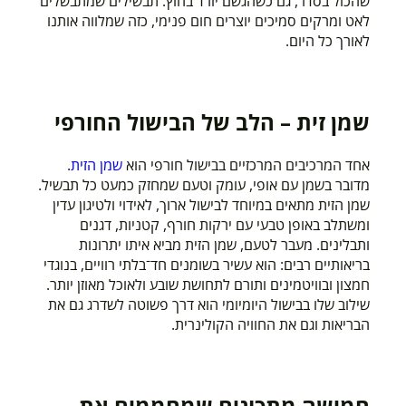
שהכול בסדר, גם כשהגשם יורד בחוץ. תבשילים שמתבשלים
לאט ומרקים סמיכים יוצרים חום פנימי, כזה שמלווה אותנו
לאורך כל היום.
שמן זית – הלב של הבישול החורפי
אחד המרכיבים המרכזיים בבישול חורפי הוא
שמן הזית
.
מדובר בשמן עם אופי, עומק וטעם שמחזק כמעט כל תבשיל.
שמן הזית מתאים במיוחד לבישול ארוך, לאידוי ולטיגון עדין
ומשתלב באופן טבעי עם ירקות חורף, קטניות, דגנים
ותבלינים. מעבר לטעם, שמן הזית מביא איתו יתרונות
בריאותיים רבים: הוא עשיר בשומנים חד־בלתי רוויים, בנוגדי
חמצון ובוויטמינים ותורם לתחושת שובע ולאוכל מאוזן יותר.
שילוב שלו בבישול היומיומי הוא דרך פשוטה לשדרג גם את
הבריאות וגם את החוויה הקולינרית.
חמישה מתכונים שמחממים את