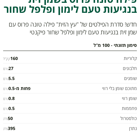
בנגיעות טעם לימון ופלפל שחור
חדש! סדרת הפילטים של "עץ הזית" פילה טונה פרוס עם
שמן זית בנגיעות טעם לימון ופלפל שחור פיקנטי
סימון תזונתי - 100 מ”ל
קלוריות
160
קק"ל
חלבונים
27
גרם
שומנים
5.5
גרם
מתוכם שומן בלי רווי
פחות מ-0.5
גרם
שומן רווי
0.8
גרם
פחממות
0.5
גרם
כולסטרול
50
מ"ג
נתרן
395
מ"ג