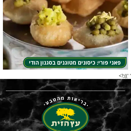
פאני פורי: כיסונים מטוגנים בסגנון הודי
' '));?>