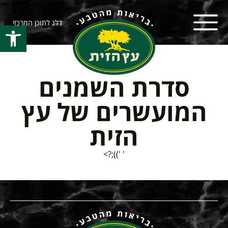
דלג לתוכן המרכזי
פתח סרגל
סדרת השמנים
המועשרים של עץ
הזית
' '));?>