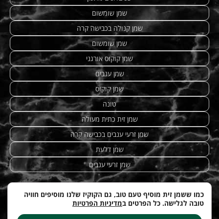
שמן שומשום
שמן קנולה בכבישה קרה
שמן שומשום
שמן קוקוס אורגני
שמן ענבים
שמן קוקוס
טונה
שמן זית כתית מעולה
שמן זרעי ענבים בכבישה קרה
שמן דלעת
שמן זרעי ענבים
כמו ששמן זית מוסיף טעם טוב, גם הקוקיז שלנו מוסיפים חוויה
טובה לגלישה. כל הפרטים ב
מדיניות הפרטיות
מתכונים מנצחים
|
טחינה
| etzhazait –
שמן זית איכותי
|
©
Web-development by
costa.co.il