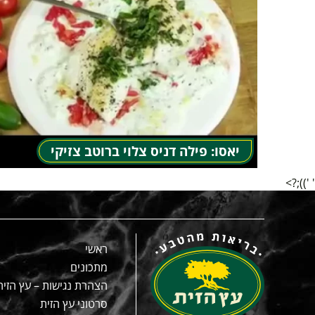
יאסו: פילה דניס צלוי ברוטב צזיקי
' '));?>
ראשי
מתכונים
הצהרת נגישות – עץ הזית
סרטוני עץ הזית