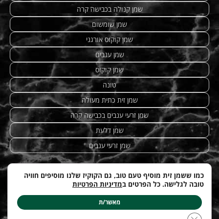
שמן קנולה בכבישה קרה
שמן שומשום
שמן קוקוס אורגני
שמן ענבים
שמן קוקוס
טונה
שמן זית כתית מעולה
שמן זרעי ענבים בכבישה קרה
שמן דלעת
שמן זרעי ענבים
כמו ששמן זית מוסיף טעם טוב, גם הקוקיז שלנו מוסיפים חוויה
טובה לגלישה. כל הפרטים ב
מדיניות הפרטיות
מתכונים מנצחים
|
טחינה
| etzhazait –
שמן זית איכותי
|
©
Web-development by
costa.co.il
מאשר/ת
עודכן לאחרונה ב: 12.04.2026
Close GDPR Cookie Banner