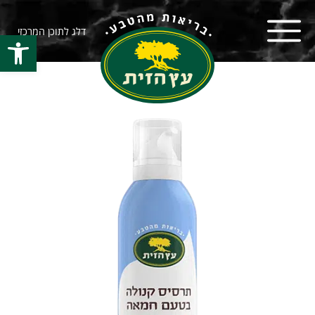
דלג לתוכן המרכזי
פתח סרגל