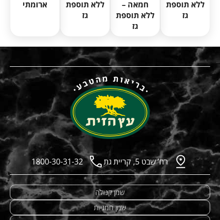
ארומתי
ללא תוספת
חמאה –
ללא תוספת
גז
ללא תוספת
גז
גז
רח’ שבט 5, קריית גת
1800-30-31-32
שמן קנולה
שמן חמניות