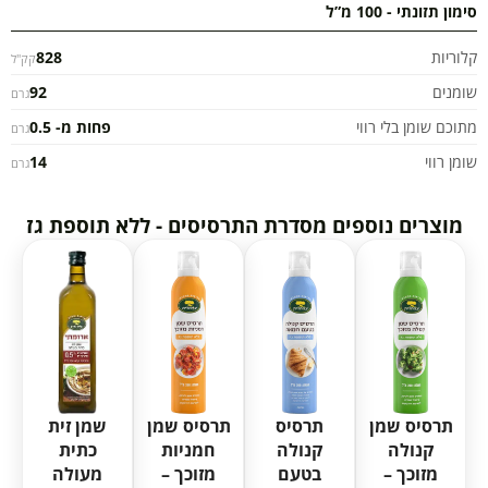
סימון תזונתי - 100 מ”ל
קלוריות
828
קק"ל
שומנים
92
גרם
מתוכם שומן בלי רווי
פחות מ- 0.5
גרם
שומן רווי
14
גרם
מוצרים נוספים מסדרת התרסיסים - ללא תוספת גז
שמן זית
תרסיס שמן
תרסיס
תרסיס שמן
כתית
קנולה
קנולה
חמניות
מעולה
מזוכך –
בטעם
מזוכך –