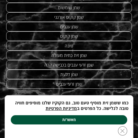
שמן שומשום
שמן קוקוס אורגני
שמן ענבים
שמן קוקוס
טונה
שמן זית כתית מעולה
שמן זרעי ענבים בכבישה קרה
שמן דלעת
שמן זרעי ענבים
כמו ששמן זית מוסיף טעם טוב, גם הקוקיז שלנו מוסיפים חוויה
טובה לגלישה. כל הפרטים ב
מדיניות הפרטיות
מתכונים מנצחים
|
טחינה
| etzhazait –
שמן זית איכותי
|
©
Web-development by
costa.co.il
מאשר/ת
עודכן לאחרונה ב: 12.04.2026
Close GDPR Cookie Banner