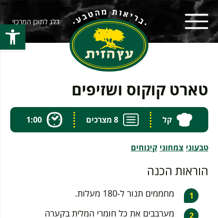
דלג לתוכן המרכזי
פתח סרגל
טארט קוקוס ושזיפים
קל
8 מצרכים
1:00
טבעוני
צמחוני
קינוחים
הוראות הכנה
מחממים תנור ל-180 מעלות.
מערבבים את כל חומרי המלית בקערה