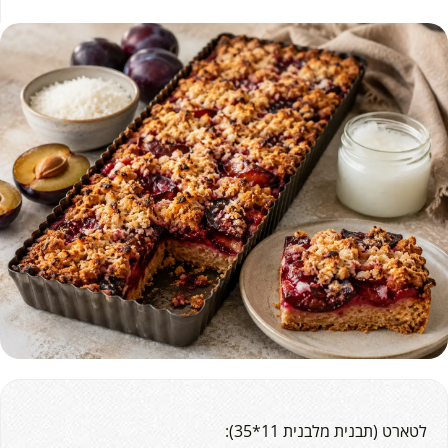
לטארט (תבנית מלבנית 11*35):