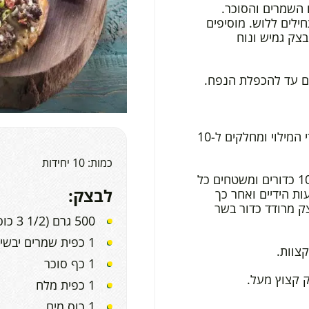
השמרים והסוכר.
ילים ללוש. מוסיפים
צק גמיש ונוח
ם עד להכפלת הנפח.
מערבבים יחד את חומרי המילוי ומחלקים ל-10
כמות: 10 יחידות
קורצים מהבצק 10 כדורים ומשטחים כל
לבצק:
 הידיים ואחר כך
צק מרודד כדור בשר
500 גרם (1/2 3 כוסות+ כף) קמח
1 כפית שמרים יבשים
1 כף סוכר
ק קצוץ מעל.
1 כפית מלח
1 כוס מים