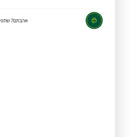
אהבתם? שתפו