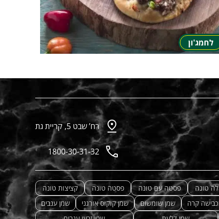
לחמג'ון
רח’ שבט 5, קריית גת
1800-30-31-32
לה טונה
פסטה עם טונה
פסטה טונה
קציצות טונה
כבישה קרה
שמן שומשום
שמן קוקוס אורגני
שמן ענבים
שמן דלעת
שמן זרעי ענבים