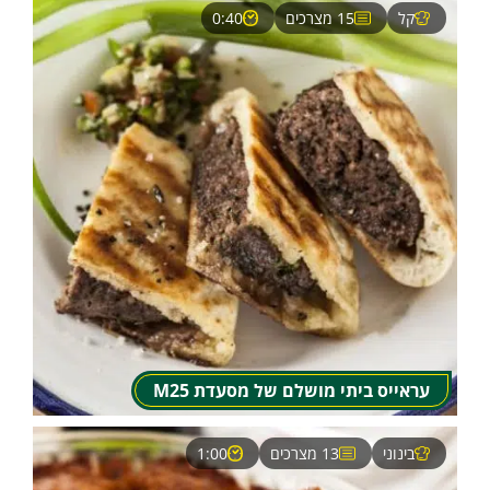
קל
15 מצרכים
0:40
עראייס ביתי מושלם של מסעדת M25
בינוני
13 מצרכים
1:00