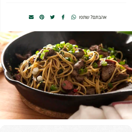
אהבתם? שתפו