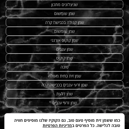
שניצלונים מתכון
שמן שומשום
שמן קנולה בכבישה קרה
שמן שומשום
שמן קוקוס אורגני
שמן ענבים
שמן קוקוס
טונה
שמן זית כתית מעולה
שמן זרעי ענבים בכבישה קרה
שמן דלעת
שמן זרעי ענבים
כמו ששמן זית מוסיף טעם טוב, גם הקוקיז שלנו מוסיפים חוויה
טובה לגלישה. כל הפרטים ב
מדיניות הפרטיות
מתכונים מנצחים
|
טחינה
| etzhazait –
שמן זית איכותי
|