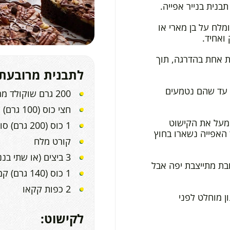
מלח על בן מארי או
ואחיד.
ת אחת בהדרגה, תוך
לתבנית מרובעת 20*20
 עד שהם נטמעים
200 גרם שוקולד מריר
חצי כוס (100 גרם) שמן קוקוס
 מעל את הקישוט
1 כוס (200 גרם) סוכר
 האפייה נשארו בחוץ
קורט מלח
3 ביצים (או שתי בננות)
שהתערובת מתייצבת יפה אבל
1 כוס (140 גרם) קמח לבן
2 כפות קקאו
ן מוחלט לפני
לקישוט: