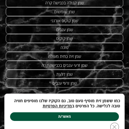
שמן קנולה בכבישה קרה
שמן שומשום
שמן קוקוס אורגני
שמן ענבים
שמן קוקוס
טונה
שמן זית כתית מעולה
שמן זרעי ענבים בכבישה קרה
שמן דלעת
שמן זרעי ענבים
כמו ששמן זית מוסיף טעם טוב, גם הקוקיז שלנו מוסיפים חוויה
טובה לגלישה. כל הפרטים ב
מדיניות הפרטיות
מתכונים מנצחים
|
טחינה
| etzhazait –
שמן זית איכותי
|
©
Web-development by
costa.co.il
מאשר/ת
עודכן לאחרונה ב: 12.04.2026
Close GDPR Cookie Banner