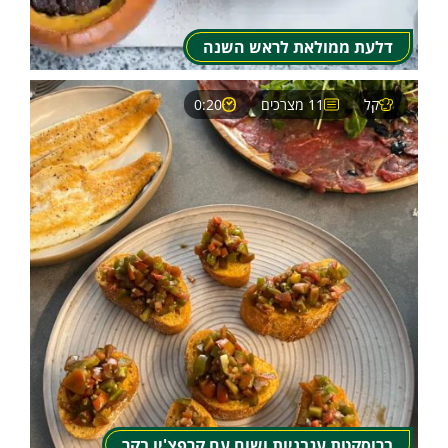
דלעת ממולאת לראש השנה
קל
11 מצרכים
0:20
ברוסקטת עגבניות ושום עם קרפצ'יו בקר