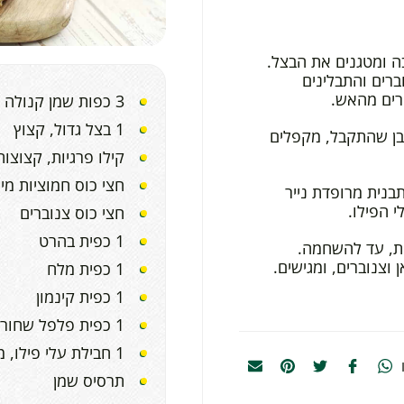
 ומטגנים את הבצל.
ברים והתבלינים
רים מהאש.
3 כפות שמן קנולה
1 בצל גדול, קצוץ
 המלבן שהתקבל, מקפלים
קילו פרגיות, קצוצות
חצי כוס חמוציות מי
בנית מרופדת נייר
 הפילו.
חצי כוס צנוברים
1 כפית בהרט
ם של 180 מעלות כ-25 דקות, עד להשחמה.
 וצנוברים, ומגישים.
1 כפית מלח
1 כפית קינמון
1 כפית פלפל שחור
1 חבילת עלי פילו, מופשרת לילה במקרר
תרסיס שמן