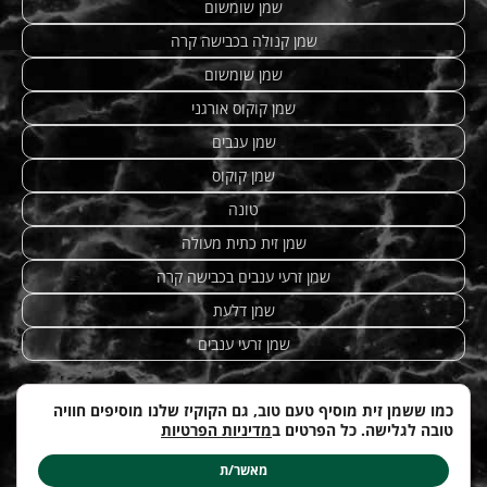
שמן שומשום
שמן קנולה בכבישה קרה
שמן שומשום
שמן קוקוס אורגני
שמן ענבים
שמן קוקוס
טונה
שמן זית כתית מעולה
שמן זרעי ענבים בכבישה קרה
שמן דלעת
שמן זרעי ענבים
כמו ששמן זית מוסיף טעם טוב, גם הקוקיז שלנו מוסיפים חוויה
טובה לגלישה. כל הפרטים ב
מדיניות הפרטיות
מתכונים מנצחים
|
טחינה
| etzhazait –
שמן זית איכותי
|
©
Web-development by
costa.co.il
מאשר/ת
עודכן לאחרונה ב: 12.04.2026