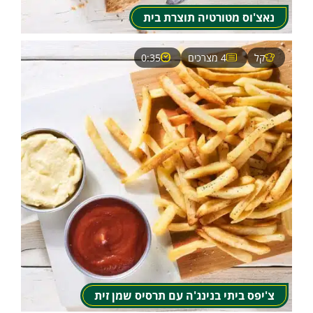
נאצ'וס מטורטיה תוצרת בית
קל
4 מצרכים
0:35
צ'יפס ביתי בנינג'ה עם תרסיס שמן זית