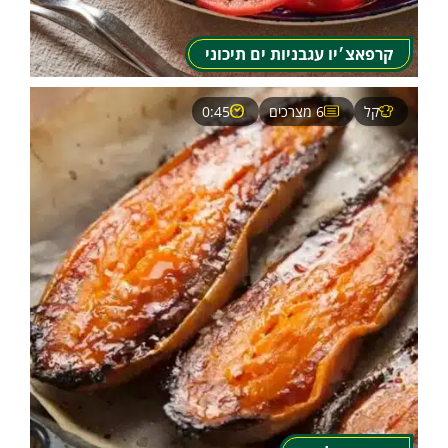
קרפאצ׳יו עגבניות ים תיכוני
קל
6 מצרכים
0:45