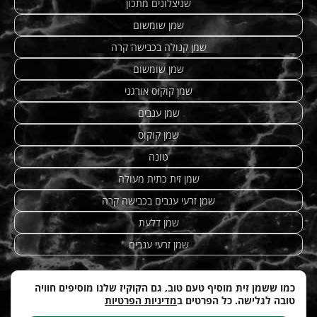
שניצלונים מתכון
שמן שומשום
שמן קנולה בכבישה קרה
שמן שומשום
שמן קוקוס אורגני
שמן ענבים
שמן קוקוס
טונה
שמן זית כתית מעולה
שמן זרעי ענבים בכבישה קרה
שמן דלעת
שמן זרעי ענבים
כמו ששמן זית מוסיף טעם טוב, גם הקוקיז שלנו מוסיפים חוויה
טובה לגלישה. כל הפרטים ב
מדיניות הפרטיות
מתכונים מנצחים
|
טחינה
| etzhazait –
שמן זית איכותי
|