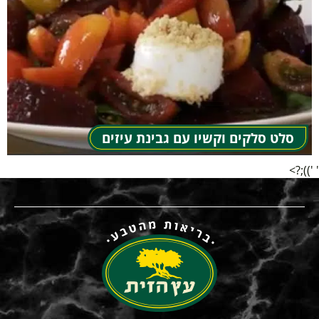
סלט סלקים וקשיו עם גבינת עיזים
' '));?>