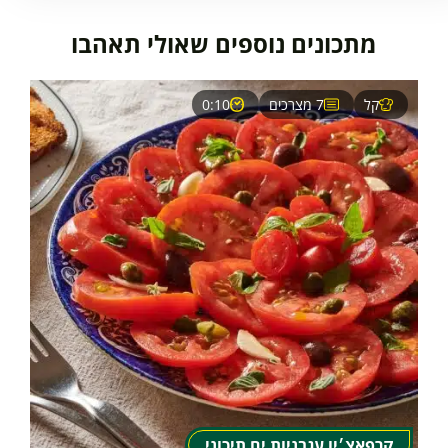
מתכונים נוספים שאולי תאהבו
קל
7 מצרכים
0:10
קרפאצ׳יו עגבניות ים תיכוני