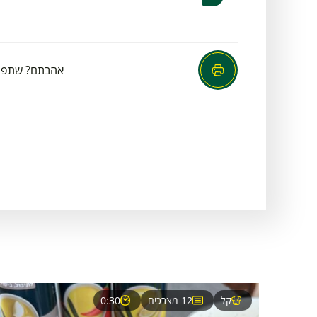
אהבתם? שתפו
קל
12 מצרכים
0:30