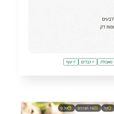
טאבולה
כבדים
עוף
קל
16 מצרכים
0:30