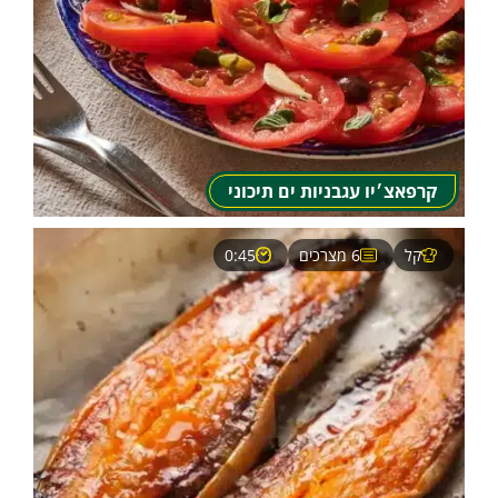
קרפאצ׳יו עגבניות ים תיכוני
קל
6 מצרכים
0:45