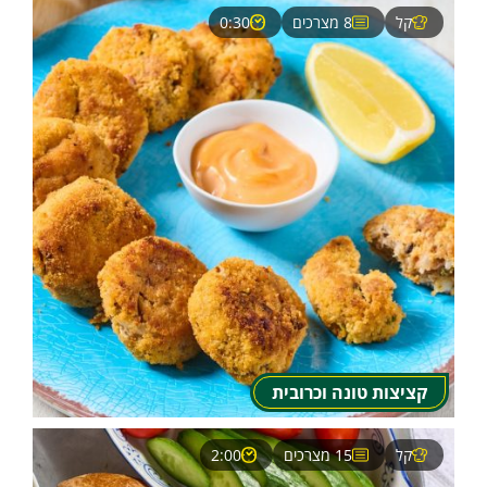
קל
8 מצרכים
0:30
קציצות טונה וכרובית
קל
15 מצרכים
2:00