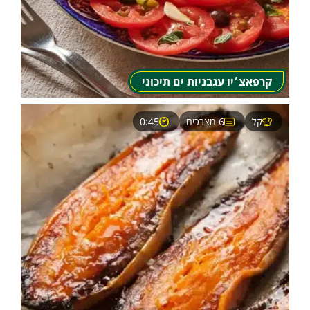
קרפאצ׳יו עגבניות ים תיכוני
קל
6 מצרכים
0:45