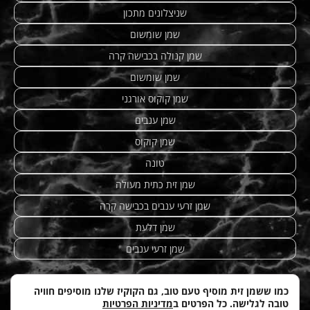
שניצלונים מתכון
שמן שומשום
שמן קנולה בכבישה קרה
שמן שומשום
שמן קוקוס אורגני
שמן ענבים
שמן קוקוס
טונה
שמן זית כתית מעולה
שמן זרעי ענבים בכבישה קרה
שמן דלעת
שמן זרעי ענבים
כמו ששמן זית מוסיף טעם טוב, גם הקוקיז שלנו מוסיפים חוויה
טובה לגלישה. כל הפרטים ב
מדיניות הפרטיות
מתכונים מנצחים
|
טחינה
| etzhazait –
שמן זית איכותי
|