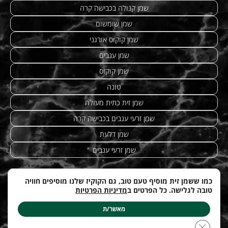
שמן קנולה בכבישה קרה
שמן שומשום
שמן קוקוס אורגני
שמן ענבים
שמן קוקוס
טונה
שמן זית כתית מעולה
שמן זרעי ענבים בכבישה קרה
שמן דלעת
שמן זרעי ענבים
כמו ששמן זית מוסיף טעם טוב, גם הקוקיז שלנו מוסיפים חוויה
טובה לגלישה. כל הפרטים ב
מדיניות הפרטיות
מתכונים מנצחים
|
טחינה
| etzhazait –
שמן זית איכותי
|
©
Web-development by
costa.co.il
מאשר/ת
עודכן לאחרונה ב: 12.04.2026
Close GDPR Cookie Banner