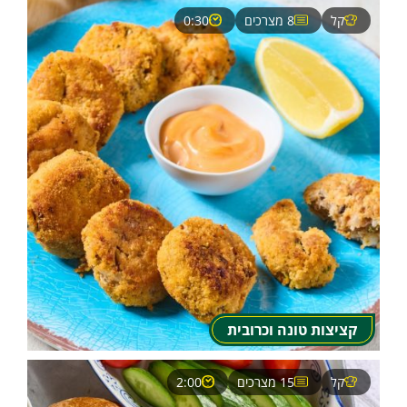
קל
8 מצרכים
0:30
קציצות טונה וכרובית
קל
15 מצרכים
2:00