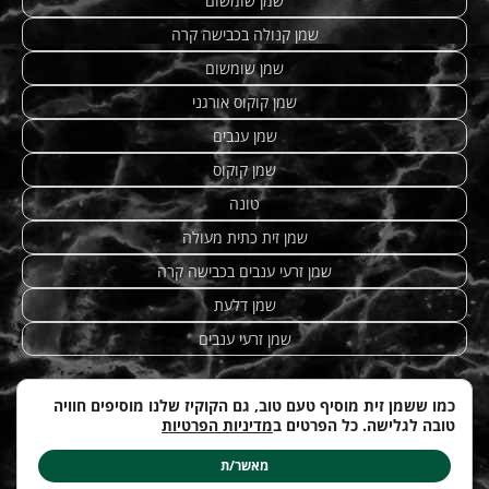
שמן שומשום
שמן קנולה בכבישה קרה
שמן שומשום
שמן קוקוס אורגני
שמן ענבים
שמן קוקוס
טונה
שמן זית כתית מעולה
שמן זרעי ענבים בכבישה קרה
שמן דלעת
שמן זרעי ענבים
כמו ששמן זית מוסיף טעם טוב, גם הקוקיז שלנו מוסיפים חוויה
טובה לגלישה. כל הפרטים ב
מדיניות הפרטיות
מתכונים מנצחים
|
טחינה
| etzhazait –
שמן זית איכותי
|
©
Web-development by
costa.co.il
מאשר/ת
עודכן לאחרונה ב: 12.04.2026