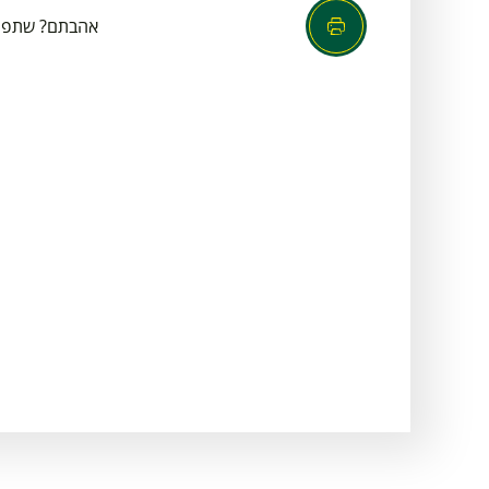
אהבתם? שתפו