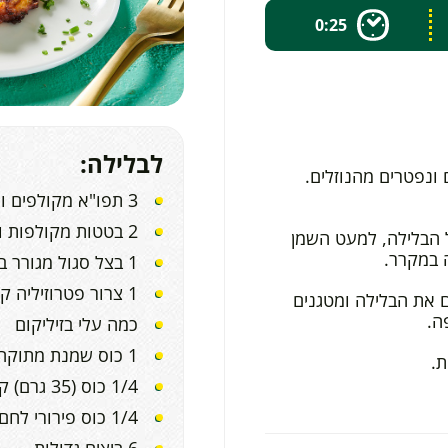
0:25
לבלילה:
ונפטרים מהנוזלים.
3 תפו"א מקולפים ומגוררים בפומפייה גסה
2 בטטות מקולפות ומגוררות בפומפייה גסה
 הבלילה, למעט השמן
 במקרר.
1 בצל סגול מגורר בפומפייה
1 צרור פטרוזיליה קצוצה
 את הבלילה ומטגנים
ה.
כמה עלי בזיליקום
1 כוס שמנת מתוקה 38%
ת.
1/4 כוס (35 גרם) קמח
1/4 כוס פירורי לחם
6 ביצים גדולות