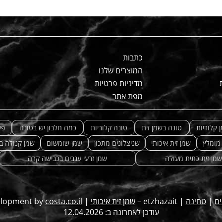
כתבות
המוצרים שלנו
מדיניות פרטיות
מפת אתר
 קלוריות
טונה בשמן זית
טונה קלוריות
כמה חלבון יש בטונה
פי
 מומלץ
שמן זית איכותי
שניצלונים מתכון
שמן שומשום
שמן קנולה ב
שמן זית כתית מעולה
שמן זרעי ענבים בכבישה קרה
ים
|
טחינה
| etzhazait –
שמן זית איכותי
| Web-development by
costa.co.il
עודכן לאחרונה ב: 12.04.2026