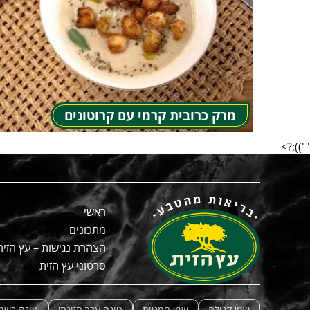
מרק כרובית קרמי עם קרוטונים
' '));?>
ראשי
מתכונים
הצהרת נגישות – עץ הזית
סרטוני עץ הזית
שמן קנולה
שמן חמניות
טונה ערך תזונתי
טונה בשמן