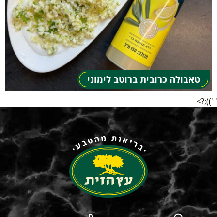
טאבולה כרובית ברוטב לימוני
' '));?>