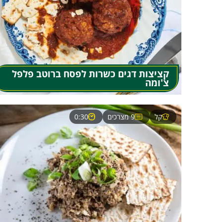
קציצות דגים כשרות לפסח ברוטב פלפל
צ'ומה
קל
9 מצרכים
0:30