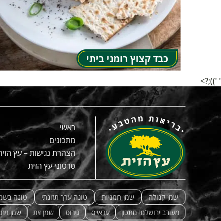
כבד קצוץ רומני ביתי
' '));?>
ראשי
מתכונים
הצהרת נגישות – עץ הזית
סרטוני עץ הזית
שמן קנולה
שמן חמניות
טונה ערך תזונתי
טונה בשמן
מעורב ירושלמי מתכון
עראייס
גירוס
שמן זית
שמן זית