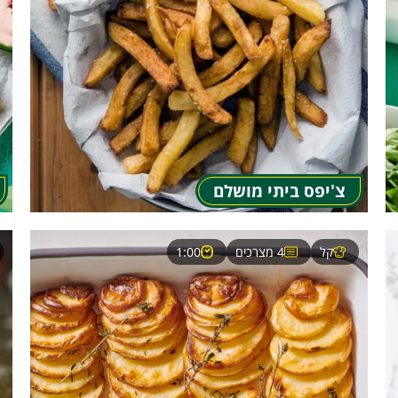
צ'יפס ביתי מושלם
קל
4 מצרכים
1:00