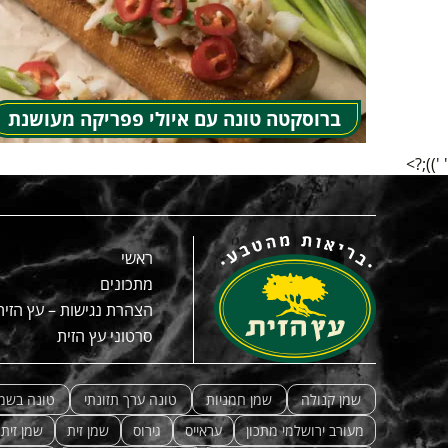
ברוסקטה טונה עם איולי פפריקה מעושנת
' '));?>
ראשי
מתכונים
הצהרת נגישות – עץ הזית
סרטוני עץ הזית
שמן קנולה
שמן חמניות
טונה ערך תזונתי
טונה בשמן
מעורב ירושלמי מתכון
עראייס
גירוס
שמן זית
שמן זית