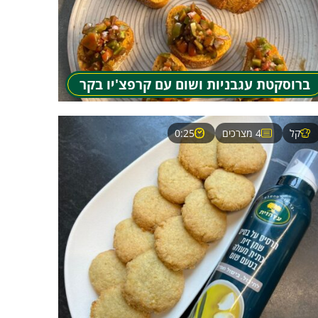
ברוסקטת עגבניות ושום עם קרפצ'יו בקר
קל
4 מצרכים
0:25