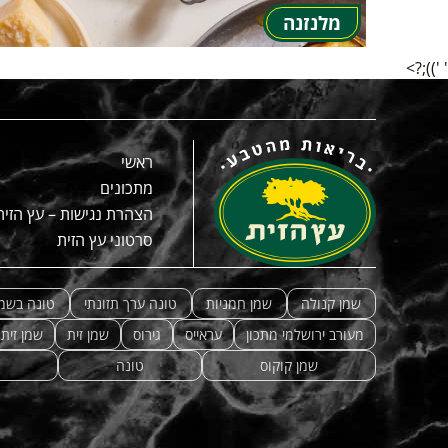
מלנזנה
' '));?>
ראשי
מתכונים
הצהרת נגישות – עץ הזית
סרטוני עץ הזית
שמן קנולה
שמן חמניות
טונה ערך תזונתי
טונה בשמן
מעורב ירושלמי מתכון
עראייס
גירוס
שמן זית
שמן זית
שמן קוקוס
טונה