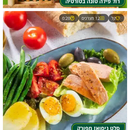
רול פילה טונה בטורטיה
קל
12 מצרכים
0:20
סלט ניסואז מפורק