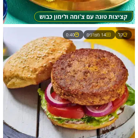
קציצות טונה עם צ'ומה ולימון כבוש
קל
14 מצרכים
0:40