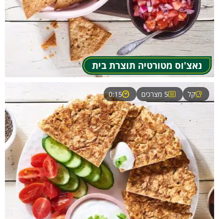
נאצ'וס מטורטיה תוצרת בית
קל
5 מצרכים
0:15