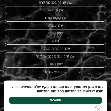
שמן קנולה בכבישה קרה
שמן שומשום
שמן קוקוס אורגני
שמן ענבים
שמן קוקוס
טונה
שמן זית כתית מעולה
שמן זרעי ענבים בכבישה קרה
שמן דלעת
שמן זרעי ענבים
כמו ששמן זית מוסיף טעם טוב, גם הקוקיז שלנו מוסיפים חוויה
טובה לגלישה. כל הפרטים ב
מדיניות הפרטיות
מתכונים מנצחים
|
טחינה
| etzhazait –
שמן זית איכותי
|
©
Web-development by
costa.co.il
מאשר/ת
עודכן לאחרונה ב: 12.04.2026
Close GDPR Cookie Banner