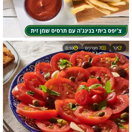
צ'יפס ביתי בנינג'ה עם תרסיס שמן זית
קל
7 מצרכים
0:10