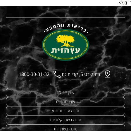
' '));?>
רח’ שבט 5, קריית גת
1800-30-31-32
שמן קנולה
שמן חמניות
טונה ערך תזונתי
טונה בשמן קלוריות
טונה בשמן זית