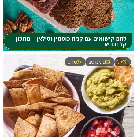
לחם קישואים עם קמח כוסמין וסילאן – מתכון
קל ובריא
קל
5 מצרכים
0:10