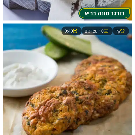
בורגר טונה בריא
קל
10 מצרכים
0:40