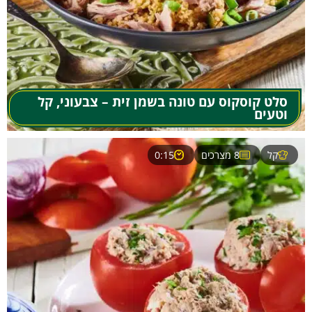
סלט קוסקוס עם טונה בשמן זית – צבעוני, קל
וטעים
קל
8 מצרכים
0:15