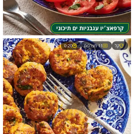
קרפאצ׳יו עגבניות ים תיכוני
קל
11 מצרכים
0:20